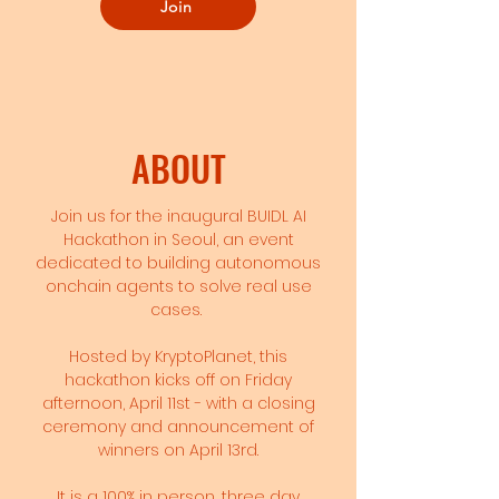
Join
ABOUT
Join us for the inaugural BUIDL AI
Hackathon in Seoul, an event
dedicated to building autonomous
onchain agents to solve real use
cases.
Hosted by KryptoPlanet, this
hackathon kicks off on Friday
afternoon, April 11st - with a closing
ceremony and announcement of
winners on April 13rd.
It is a 100% in person, three day