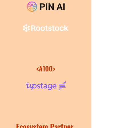
<A100>
Ecosystem Partner